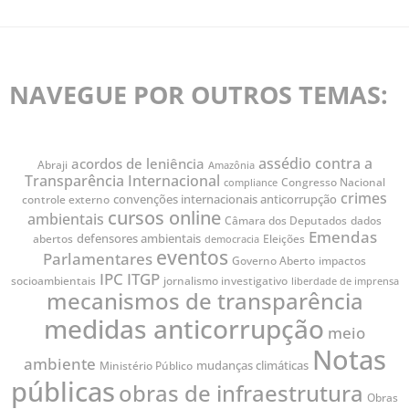
NAVEGUE POR OUTROS TEMAS:
assédio contra a
acordos de leniência
Abraji
Amazônia
Transparência Internacional
Congresso Nacional
compliance
crimes
convenções internacionais anticorrupção
controle externo
cursos online
ambientais
Câmara dos Deputados
dados
Emendas
defensores ambientais
abertos
Eleições
democracia
eventos
Parlamentares
impactos
Governo Aberto
IPC
ITGP
socioambientais
jornalismo investigativo
liberdade de imprensa
mecanismos de transparência
medidas anticorrupção
meio
Notas
ambiente
mudanças climáticas
Ministério Público
públicas
obras de infraestrutura
Obras