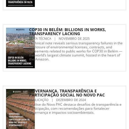
COP30 IN BELÉM: BILLIONS IN WORKS,
TRANSPARENCY LACKING
NOTA TÉCNICA
|
NOVEMBRO DE 2025
Technical note reveals serious transparency failures in the
disclosure of environmental licenses, contracts, and
agreements related to public works for COP30 in Belém —
the world’s largest climate summit, hosted in the heart of
the Amazon.
GOVERNANÇA, TRANSPARÊNCIA E
PARTICIPAÇÃO SOCIAL NO NOVO PAC
PUBLICAÇÃO
|
DEZEMBRO DE 2024
Análise do Novo PAC destaca desafios de transparência e
participação, com recomendações para fortalecer
governança e impactos socioambientais.