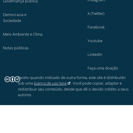
Governança pública
X (Twitter)
Democracia e
Sociedade
Facebook
Meio Ambiente e Clima
Youtube
Notas públicas
Linkedin
Faça uma doação
Exceto quando indicado de outra forma, este site é distribuído
sob uma
licença de uso livre
. Você pode copiar, adaptar e
redistribuir seu conteúdo, desde que dê o devido crédito a seus
autores.