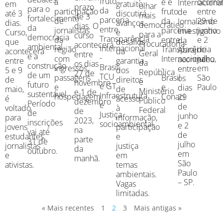
fruto
ocorre
e é
a
Internaciona
gratuito
em
olhar
prazo
para o
da
entre
fruto
participação
de
discutirá
até 3
mais
de 3
fortalecimento
parceria
29 de
da
de
Jornalismo
avanços
dias.
democrático
dias. O
da
entre
junho
parceria
jornalistas
Investigativo
e
Curso,
para a
curso
democracia
Transparência
e 2
entre
da
da
desafios
que
Procuradoria-
acontecerá
ambiental
Internacional
de
Transparência
região
Abraji
da
acontecerá
Geral
entre
e a
-
julho,
Internacional
com
aconteceu
garantia
entre
da
os dias
construção
Brasil,
em
-
ingressos,
entre
dos
5 e 9
República
27 de
de um
TCU
São
Brasil
passagens
os
direitos
de
e
novembro
futuro
e GT
Paulo
e
e
dias
de
maio,
Ministério
e 1 de
sustentável.
Infraestrutura
Conaci
hospedagem.
29
acesso
é
Público
dezembro
Período
e
de
à
voltado
Federal
de
de
Justiça
junho
informação,
para
2023,
inscrições
socioambiental.
e 2
participação
jovens
na
vai até
de
e
estudantes,
parte
31 de
julho
justiça
jornalistas
da
outubro.
em
em
e
manhã.
São
temas
ativistas.
Paulo
ambientais.
– SP.
Vagas
limitadas.
« Mais recentes
1
2
3
Mais antigas »