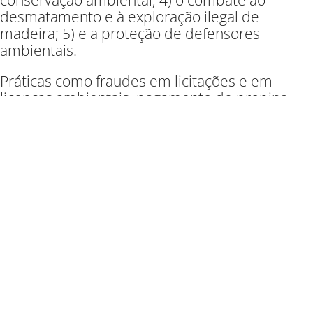
conservação ambiental
; 4)
o combate ao
desmatamento e à exploração ilegal de
madeira
; 5)
e a proteção de defensor
es
ambientais.
Práticas como fraudes em licitações e em
licenças ambientais, pagamento de propina
,
extorsão, lavagem de ativos e financiamento
ilegal de campanhas
muitas vezes viabilizam
crimes ambientais como exploração ilegal de
madeira, garimpo ilegal, grilagem de terras e
desmatamento.