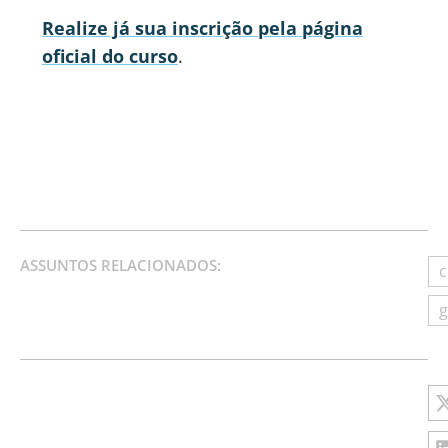
Realize já sua inscrição pela página
oficial do curso
.
ASSUNTOS RELACIONADOS:
c
g