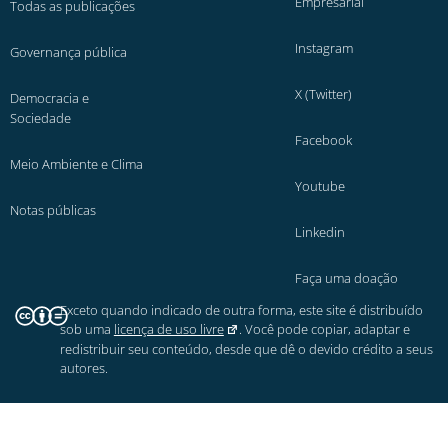
Empresarial
Todas as publicações
Instagram
Governança pública
X (Twitter)
Democracia e
Sociedade
Facebook
Meio Ambiente e Clima
Youtube
Notas públicas
Linkedin
Faça uma doação
Exceto quando indicado de outra forma, este site é distribuído
sob uma
licença de uso livre
. Você pode copiar, adaptar e
redistribuir seu conteúdo, desde que dê o devido crédito a seus
autores.