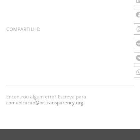
COMPARTILHE:
Encontrou algum erro? Escreva para
comunicacao@br.transparency.org
.