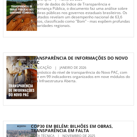
A partir de dados do Índice de Transparência e
Governança Pública, o documento faz uma análise sobre
as obras públicas nos governos estaduais brasileiros. Os
resultados revelam um desempenho nacional de 63,6
pontos, classificado como "Bom" - mas expõem profundas
disparidades regionais.
TRANSPARÊNCIA DE INFORMAÇÕES DO NOVO
PAC
PUBLICAÇÃO
|
JANEIRO DE 2026
Diagnóstico do nível de transparência do Novo PAC, com
base em 99 indicadores organizados em nove módulos do
guia Infraestrutura Aberta.
COP30 EM BELÉM: BILHÕES EM OBRAS,
TRANSPARÊNCIA EM FALTA
NOTA TÉCNICA
|
NOVEMBRO DE 2025