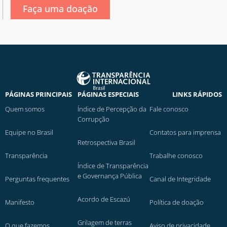
Faça uma doação
PÁGINAS PRINCIPAIS
PÁGINAS ESPECIAIS
LINKS RÁPIDOS
Quem somos
Índice de Percepção da
Fale conosco
Corrupção
Equipe no Brasil
Contatos para imprensa
Retrospectiva Brasil
Transparência
Trabalhe conosco
Índice de Transparência
e Governança Pública
Perguntas frequentes
Canal de Integridade
Acordo de Escazú
Manifesto
Política de doação
Grilagem de terras
O que fazemos
Aviso de privacidade