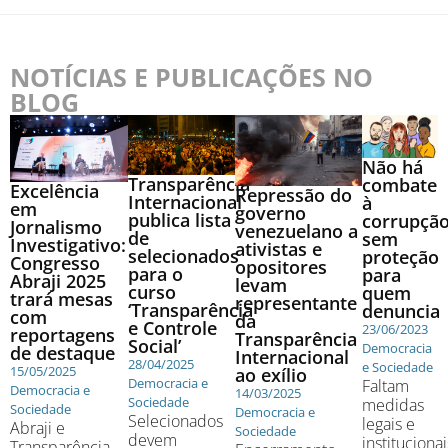
NOTÍCIAS E PUBLICAÇÕES NO
BLOG
Não há
Transparência
combate
Excelência
Repressão do
Internacional
à
em
governo
publica lista
corrupçã
Jornalismo
venezuelano a
de
sem
Investigativo:
ativistas e
selecionados
proteção
Congresso
opositores
para o
para
Abraji 2025
levam
curso
quem
trará mesas
representante
‘Transparência
denuncia
com
da
e Controle
23/06/2023
reportagens
Transparência
Social’
Democracia
de destaque
Internacional
28/04/2025
e Sociedade
15/05/2025
ao exílio
Democracia e
Faltam
Democracia e
14/03/2025
Sociedade
medidas
Sociedade
Democracia e
Selecionados
legais e
Abraji e
Sociedade
devem
institucionai
Transparência