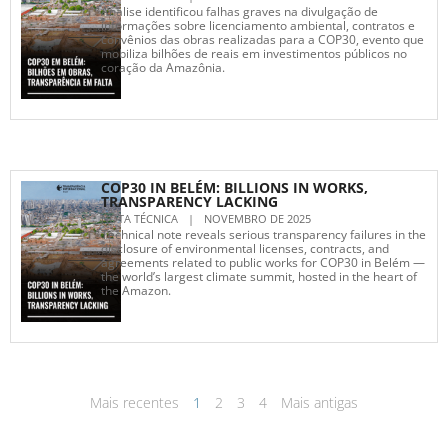
Análise identificou falhas graves na divulgação de
informações sobre licenciamento ambiental, contratos e
convênios das obras realizadas para a COP30, evento que
mobiliza bilhões de reais em investimentos públicos no
coração da Amazônia.
COP30 IN BELÉM: BILLIONS IN WORKS,
TRANSPARENCY LACKING
NOTA TÉCNICA
|
NOVEMBRO DE 2025
Technical note reveals serious transparency failures in the
disclosure of environmental licenses, contracts, and
agreements related to public works for COP30 in Belém —
the world’s largest climate summit, hosted in the heart of
the Amazon.
Mais recentes
1
2
3
4
Mais antigas