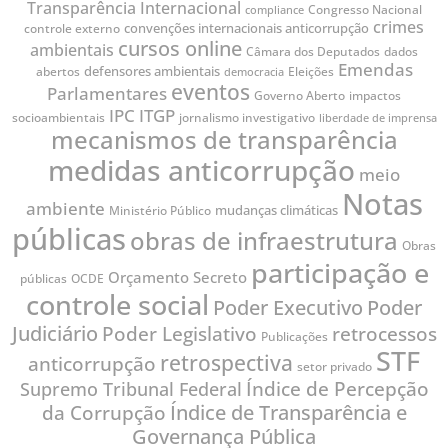
Transparência Internacional
Congresso Nacional
compliance
crimes
convenções internacionais anticorrupção
controle externo
cursos online
ambientais
Câmara dos Deputados
dados
Emendas
defensores ambientais
abertos
Eleições
democracia
eventos
Parlamentares
impactos
Governo Aberto
IPC
ITGP
socioambientais
jornalismo investigativo
liberdade de imprensa
mecanismos de transparência
medidas anticorrupção
meio
Notas
ambiente
mudanças climáticas
Ministério Público
públicas
obras de infraestrutura
Obras
participação e
Orçamento Secreto
públicas
OCDE
controle social
Poder
Poder Executivo
Judiciário
Poder Legislativo
retrocessos
Publicações
STF
retrospectiva
anticorrupção
setor privado
Índice de Percepção
Supremo Tribunal Federal
Índice de Transparência e
da Corrupção
Governança Pública