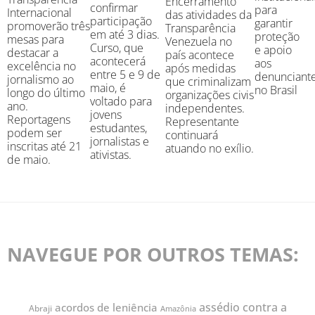
Encerramento
confirmar
para
Internacional
das atividades da
participação
garantir
promoverão três
Transparência
em até 3 dias.
proteção
mesas para
Venezuela no
Curso, que
e apoio
destacar a
país acontece
acontecerá
aos
excelência no
após medidas
entre 5 e 9 de
denunciant
jornalismo ao
que criminalizam
maio, é
no Brasil
longo do último
organizações civis
voltado para
ano.
independentes.
jovens
Reportagens
Representante
estudantes,
podem ser
continuará
jornalistas e
inscritas até 21
atuando no exílio.
ativistas.
de maio.
NAVEGUE POR OUTROS TEMAS:
assédio contra a
acordos de leniência
Abraji
Amazônia