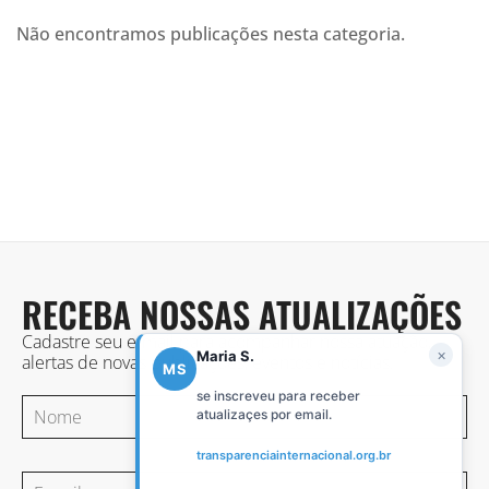
Não encontramos publicações nesta categoria.
RECEBA NOSSAS ATUALIZAÇÕES
Cadastre seu e-mail para acompanhar nossa atuação,
×
Maria S.
alertas de novas publicações, eventos e notícias.
MS
se inscreveu para receber
atualizaçes por email.
transparenciainternacional.org.br