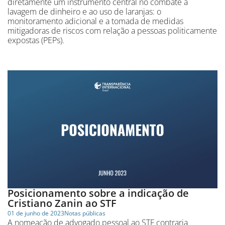
diretamente um instrumento central no combate à
lavagem de dinheiro e ao uso de laranjas: o
monitoramento adicional e a tomada de medidas
mitigadoras de riscos com relação a pessoas politicamente
expostas (PEPs).
Posicionamento sobre a indicação de
Cristiano Zanin ao STF
01 de junho de 2023
Notas públicas
A nomeação de advogado pessoal ao STF contraria