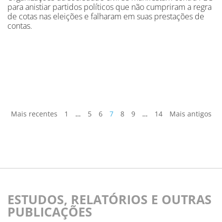
para anistiar partidos políticos que não cumpriram a regra
de cotas nas eleições e falharam em suas prestações de
contas.
Mais recentes
1
…
5
6
7
8
9
…
14
Mais antigos
ESTUDOS, RELATÓRIOS E OUTRAS
PUBLICAÇÕES