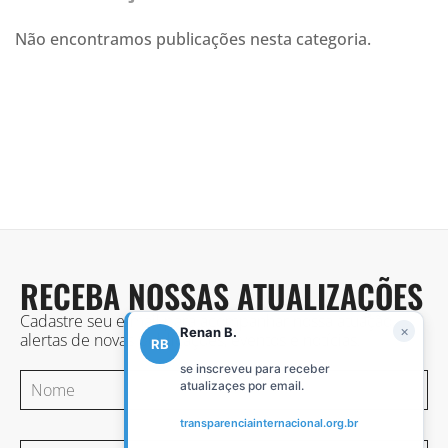
Não encontramos publicações nesta categoria.
RECEBA NOSSAS ATUALIZAÇÕES
Cadastre seu e-mail para acompanhar nossa atuação,
×
Renan B.
alertas de novas publicações, eventos e notícias.
RB
se inscreveu para receber
atualizaçes por email.
transparenciainternacional.org.br