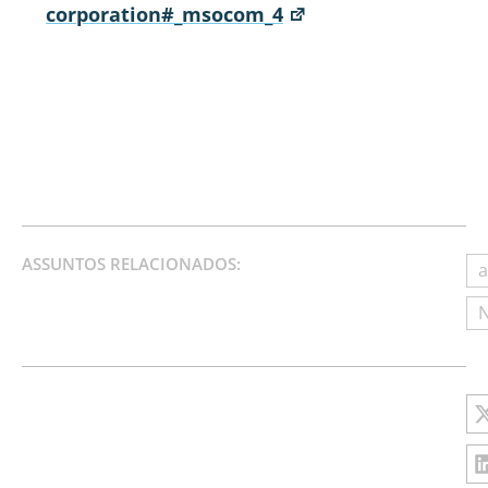
corporation#_msocom_4
ASSUNTOS RELACIONADOS:
a
N