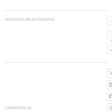
ASSUNTOS RELACIONADOS:
c
c
m
o
COMPARTILHE: