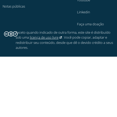
Youtube
Notas públicas
Linkedin
Faça uma doação
Exceto quando indicado de outra forma, este site é distribuído
sob uma
licença de uso livre
. Você pode copiar, adaptar e
redistribuir seu conteúdo, desde que dê o devido crédito a seus
autores.