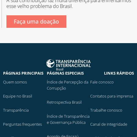
A sua contribuição faz muita diferença para enfrentarmos
esse velho problema do Brasil.
Faça uma doação
PÁGINAS PRINCIPAIS
PÁGINAS ESPECIAIS
LINKS RÁPIDOS
Quem somos
Índice de Percepção da
Fale conosco
Corrupção
Equipe no Brasil
Contatos para imprensa
Retrospectiva Brasil
Transparência
Trabalhe conosco
Índice de Transparência
e Governança Pública
Perguntas frequentes
Canal de Integridade
Acordo de Escazú