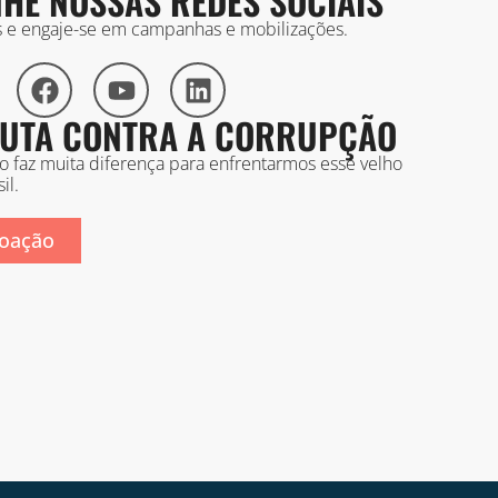
HE NOSSAS REDES SOCIAIS
is e engaje-se em campanhas e mobilizações.
 LUTA CONTRA A CORRUPÇÃO
ão faz muita diferença para enfrentarmos esse velho
il.
oação