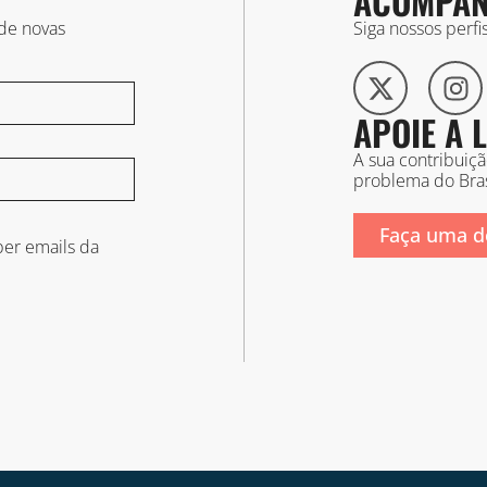
ACOMPAN
 de novas
Siga nossos perf
APOIE A
A sua contribuiç
problema do Bras
Faça uma d
er emails da