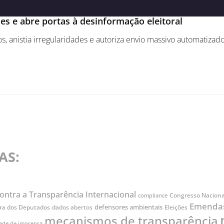
s e abre portas à desinformação eleitoral
, anistia irregularidades e autoriza envio massivo automati
AS:
ontra a Transparência Internacional
Congresso Naciona
compliance
Emendas
defensores ambientais
a dos Deputados
dados abertos
Eleições
mecanismos de transparência
dade de imprensa