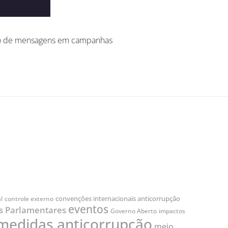
zado de mensagens em campanhas
convenções internacionais anticorrupção
l
controle externo
eventos
 Parlamentares
Governo Aberto
impactos
medidas anticorrupção
meio