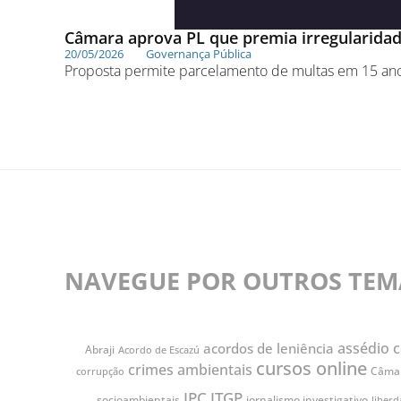
Câmara aprova PL que premia irregularidade
20/05/2026
Governança Pública
Proposta permite parcelamento de multas em 15 anos
NAVEGUE POR OUTROS TEM
assédio c
acordos de leniência
Abraji
Acordo de Escazú
cursos online
crimes ambientais
Câmar
corrupção
IPC
ITGP
jornalismo investigativo
socioambientais
liber