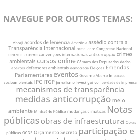
NAVEGUE POR OUTROS TEMAS:
assédio contra a
acordos de leniência
Abraji
Amazônia
Transparência Internacional
Congresso Nacional
compliance
crimes
convenções internacionais anticorrupção
controle externo
cursos online
ambientais
Câmara dos Deputados
dados
Emendas
defensores ambientais
abertos
Eleições
democracia
eventos
Parlamentares
impactos
Governo Aberto
IPC
ITGP
socioambientais
jornalismo investigativo
liberdade de imprensa
mecanismos de transparência
medidas anticorrupção
meio
Notas
ambiente
mudanças climáticas
Ministério Público
públicas
obras de infraestrutura
Obras
participação e
Orçamento Secreto
públicas
OCDE