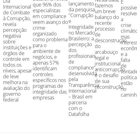
Dia
É
lançamento
que 96% dos
fazemos
Internacional
possíve
da pesquisa
especialistas
um breve
de Combate
resolve
"Corrupção
em compliance
balanço do
à Corrupção,
a
e
veem avanço do
recente
revela
crise
Integridade
crime
processo
percepção
climátic
no Mercado
organizado
de
negativa
mas
Brasileiro: a
como problema
desconstrução
sobre
interes
percepção
para o
do
instituições e
econôm
dos
ambiente de
arcabouço
órgãos de
e a
profissionais
negócios, e
legal e
controle em
falta
de
apenas 57%
institucional
todos os
de
compliance",
identificam
anticorrupção
níveis, apesar
vontad
desenvolvida
controles
e o desafio
de leve
política
pela
específicos nos
de sua
melhora na
estão
Transparência
programas de
reconstrução.
avaliação do
no
Internacional
integridade das
governo
caminh
– Brasil em
empresas
federal
parceria
com o
Datafolha