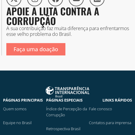
APOIE A LUTA CONTRA A
CORRUPÇÃO
A sua contribuição faz muita diferença para enfrentarmos
esse velho problema do Brasil.
Faça uma doação
PÁGINAS PRINCIPAIS
PÁGINAS ESPECIAIS
LINKS RÁPIDOS
Quem somos
Índice de Percepção da
Fale conosco
Corrupção
Equipe no Brasil
Contatos para imprensa
Retrospectiva Brasil