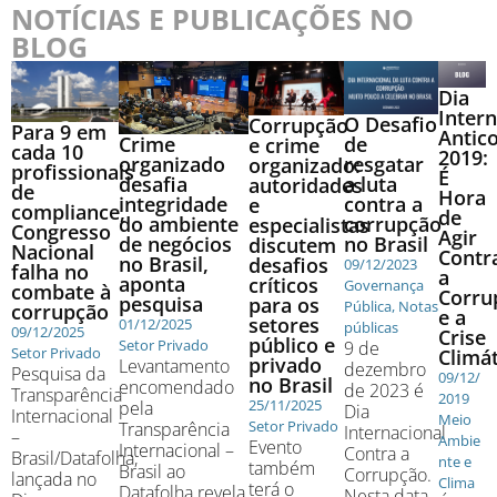
NOTÍCIAS E PUBLICAÇÕES NO
BLOG
Dia
Intern
O Desafio
Corrupção
Para 9 em
Antic
Crime
de
e crime
cada 10
2019:
organizado
resgatar
organizado:
profissionais
É
desafia
a luta
autoridades
de
Hora
integridade
contra a
e
compliance,
de
do ambiente
corrupção
especialistas
Congresso
Agir
de negócios
no Brasil
discutem
Nacional
Contr
no Brasil,
desafios
09/12/2023
falha no
a
aponta
críticos
Governança
combate à
Corru
pesquisa
para os
Pública
,
Notas
corrupção
e a
setores
01/12/2025
públicas
09/12/2025
Crise
público e
Setor Privado
9 de
Setor Privado
Climát
privado
Levantamento
dezembro
Pesquisa da
09/12/
no Brasil
encomendado
de 2023 é
Transparência
2019
25/11/2025
pela
Dia
Internacional
Meio
Setor Privado
Transparência
Internacional
–
Ambie
Evento
Internacional –
Contra a
Brasil/Datafolha,
nte e
também
Brasil ao
Corrupção.
lançada no
Clima
terá o
Datafolha revela
Nesta data,