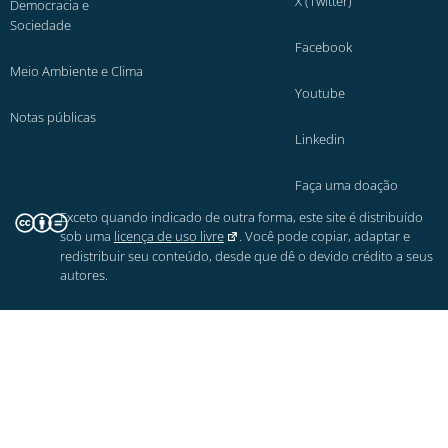
X (Twitter)
Democracia e
Sociedade
Facebook
Meio Ambiente e Clima
Youtube
Notas públicas
Linkedin
Faça uma doação
Exceto quando indicado de outra forma, este site é distribuído
sob uma
licença de uso livre
. Você pode copiar, adaptar e
redistribuir seu conteúdo, desde que dê o devido crédito a seus
autores.