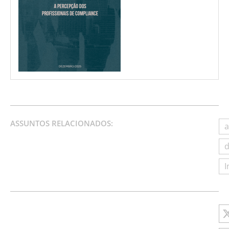
ASSUNTOS RELACIONADOS:
a
d
I