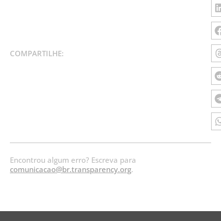
COMPARTILHE:
Encontrou algum erro? Escreva para
comunicacao@br.transparency.org
.