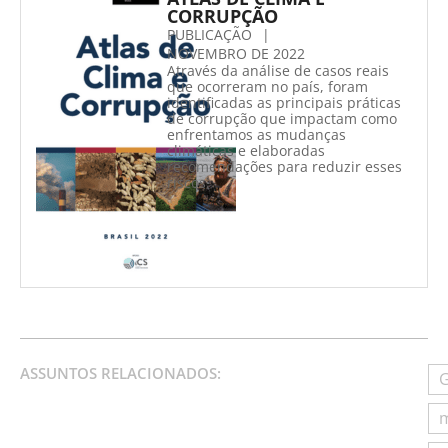
CORRUPÇÃO
PUBLICAÇÃO
|
NOVEMBRO DE 2022
Através da análise de casos reais
que ocorreram no país, foram
identificadas as principais práticas
de corrupção que impactam como
enfrentamos as mudanças
climáticas e elaboradas
recomendações para reduzir esses
riscos.
ASSUNTOS RELACIONADOS:
m