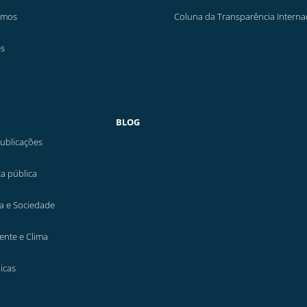
emos
Coluna da Transparência Interna
es
BLOG
ublicações
a pública
a e Sociedade
ente e Clima
icas