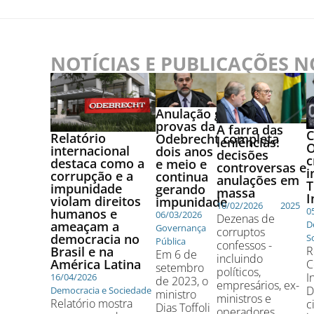
NOTÍCIAS E PUBLICAÇÕES 
Anulação geral de
provas da
A farra das
C
Relatório
Odebrecht completa
leniências:
O
internacional
dois anos
decisões
c
destaca como a
e meio e
controversas e
i
corrupção e a
continua
anulações em
T
impunidade
gerando
massa
I
violam direitos
impunidade
10/02/2026
2025
0
humanos e
06/03/2026
Dezenas de
ameaçam a
D
Governança
corruptos
democracia no
S
Pública
confessos -
Brasil e na
R
Em 6 de
incluindo
América Latina
C
setembro
políticos,
I
16/04/2026
de 2023, o
empresários, ex-
D
Democracia e Sociedade
ministro
ministros e
Relatório mostra
c
Dias Toffoli
operadores