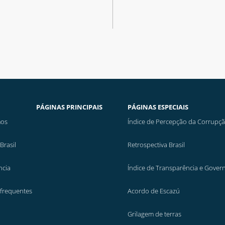
PÁGINAS PRINCIPAIS
PÁGINAS ESPECIAIS
os
Índice de Percepção da Corrupç
Brasil
Retrospectiva Brasil
ncia
Índice de Transparência e Gover
 frequentes
Acordo de Escazú
Grilagem de terras