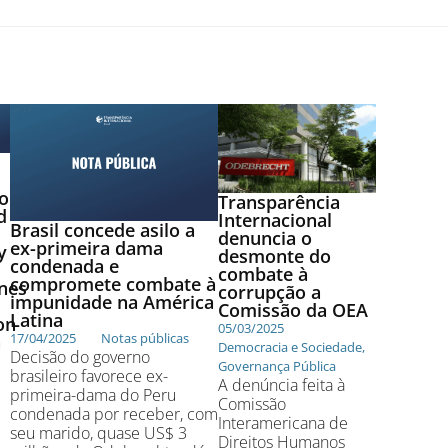
o
Transparência
d
Internacional
Brasil concede asilo a
denuncia o
ex-primeira dama
y
desmonte do
condenada e
combate à
compromete combate à
nes
corrupção a
impunidade na América
Comissão da OEA
Latina
on
05/03/2025
17/04/2025
Notas públicas
n
Democracia e Sociedade
,
Decisão do governo
Governança Pública
brasileiro favorece ex-
A denúncia feita à
primeira-dama do Peru
Comissão
condenada por receber, com
Interamericana de
seu marido, quase US$ 3
Direitos Humanos