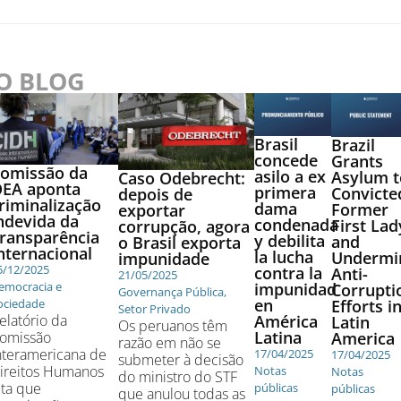
NO BLOG
Brasil
Brazil
concede
Grants
omissão da
asilo a ex
Asylum t
Caso Odebrecht:
EA aponta
primera
Convicte
depois de
riminalização
dama
Former
exportar
ndevida da
condenada
First Lad
corrupção, agora
ransparência
y debilita
and
o Brasil exporta
nternacional
la lucha
Undermi
impunidade
5/12/2025
contra la
Anti-
21/05/2025
impunidad
emocracia e
Corrupti
Governança Pública
,
en
Efforts i
ociedade
Setor Privado
América
elatório da
Latin
Os peruanos têm
Latina
America
omissão
razão em não se
nteramericana de
17/04/2025
17/04/2025
submeter à decisão
ireitos Humanos
Notas
Notas
do ministro do STF
ita que
públicas
públicas
que anulou todas as