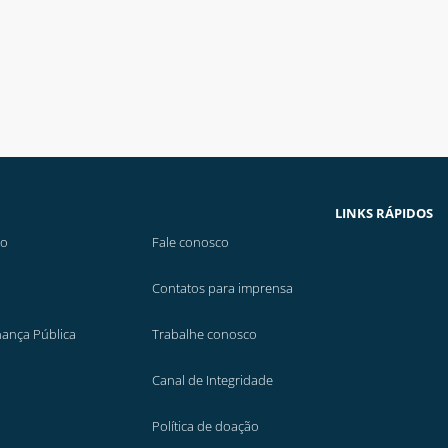
LINKS RÁPIDOS
ão
Fale conosco
Contatos para imprensa
nança Pública
Trabalhe conosco
Canal de Integridade
Política de doação