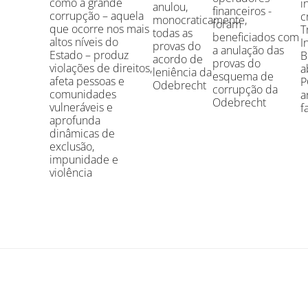
como a grande
i
anulou,
financeiros -
corrupção – aquela
c
monocraticamente,
foram
que ocorre nos mais
T
todas as
beneficiados com
altos níveis do
I
provas do
a anulação das
Estado – produz
B
acordo de
provas do
violações de direitos,
a
leniência da
esquema de
afeta pessoas e
P
Odebrecht
corrupção da
comunidades
a
Odebrecht
vulneráveis e
f
aprofunda
dinâmicas de
exclusão,
impunidade e
violência