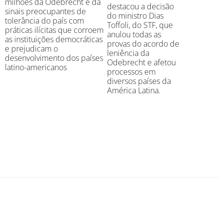
milhões da Odebrecht e dá
destacou a decisão
sinais preocupantes de
do ministro Dias
tolerância do país com
Toffoli, do STF, que
práticas ilícitas que corroem
anulou todas as
as instituições democráticas
provas do acordo de
e prejudicam o
leniência da
desenvolvimento dos países
Odebrecht e afetou
latino-americanos
processos em
diversos países da
América Latina.