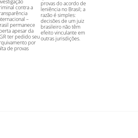
nvestigação
provas do acordo de
riminal contra a
leniência no Brasil; a
ransparência
razão é simples:
nternacional –
decisões de um juiz
rasil permanece
brasileiro não têm
berta apesar da
efeito vinculante em
GR ter pedido seu
outras jurisdições.
rquivamento por
alta de provas