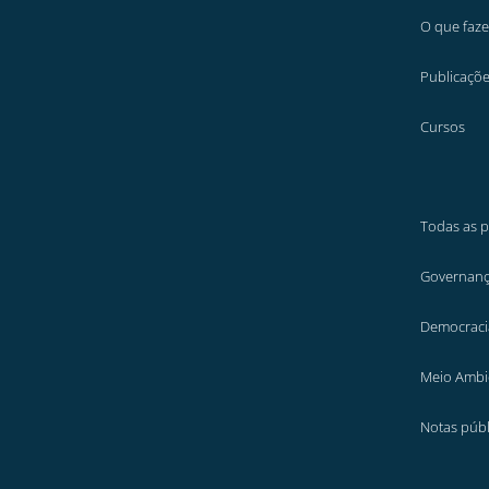
O que faz
Publicaçõ
Cursos
Todas as p
Governanç
Democraci
Meio Ambi
Notas públ