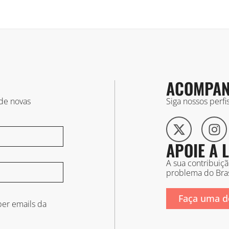
ACOMPAN
 de novas
Siga nossos perf
APOIE A
A sua contribuiç
problema do Bras
Faça uma d
er emails da