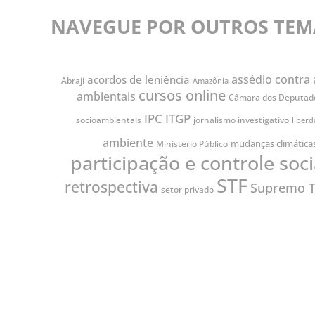
NAVEGUE POR OUTROS TEM
assédio contra 
acordos de leniência
Abraji
Amazônia
cursos online
ambientais
Câmara dos Deputad
IPC
ITGP
jornalismo investigativo
socioambientais
liber
ambiente
mudanças climática
Ministério Público
participação e controle soci
STF
retrospectiva
Supremo T
setor privado