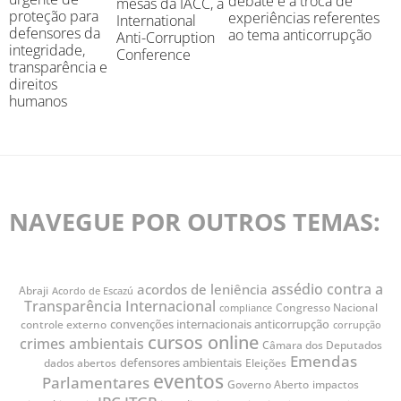
debate e à troca de
mesas da IACC, a
proteção para
experiências referentes
International
defensores da
ao tema anticorrupção
Anti-Corruption
integridade,
Conference
transparência e
direitos
humanos
NAVEGUE POR OUTROS TEMAS:
assédio contra a
acordos de leniência
Abraji
Acordo de Escazú
Transparência Internacional
Congresso Nacional
compliance
convenções internacionais anticorrupção
controle externo
corrupção
cursos online
crimes ambientais
Câmara dos Deputados
Emendas
defensores ambientais
dados abertos
Eleições
eventos
Parlamentares
Governo Aberto
impactos