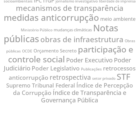
IPC
ITGP
jornalismo investigativo
socioambientais
liberdade de imprensa
mecanismos de transparência
medidas anticorrupção
meio ambiente
Notas
mudanças climáticas
Ministério Público
públicas
obras de infraestrutura
Obras
participação e
Orçamento Secreto
públicas
OCDE
controle social
Poder
Poder Executivo
Judiciário
Poder Legislativo
retrocessos
Publicações
STF
retrospectiva
anticorrupção
setor privado
Índice de Percepção
Supremo Tribunal Federal
Índice de Transparência e
da Corrupção
Governança Pública