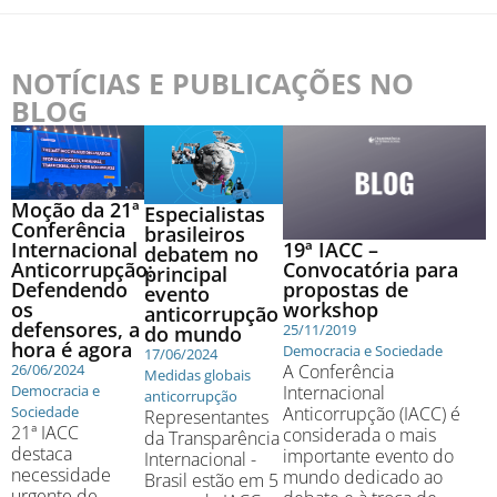
NOTÍCIAS E PUBLICAÇÕES NO
BLOG
Moção da 21ª
Especialistas
Conferência
brasileiros
19ª IACC –
Internacional
debatem no
Convocatória para
Anticorrupção:
principal
propostas de
Defendendo
evento
workshop
os
anticorrupção
defensores, a
25/11/2019
do mundo
hora é agora
Democracia e Sociedade
17/06/2024
A Conferência
26/06/2024
Medidas globais
Internacional
Democracia e
anticorrupção
Anticorrupção (IACC) é
Sociedade
Representantes
21ª IACC
considerada o mais
da Transparência
destaca
importante evento do
Internacional -
necessidade
mundo dedicado ao
Brasil estão em 5
urgente de