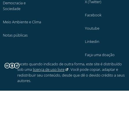
X (Twitter)
Democracia e
Sociedade
Facebook
Meio Ambiente e Clima
Youtube
Notas públicas
Linkedin
Faça uma doação
Exceto quando indicado de outra forma, este site é distribuído
sob uma
licença de uso livre
. Você pode copiar, adaptar e
redistribuir seu conteúdo, desde que dê o devido crédito a seus
autores.