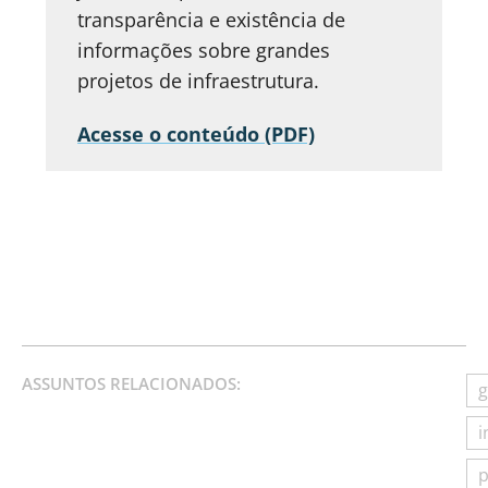
transparência e existência de
informações sobre grandes
projetos de infraestrutura.
Acesse o conteúdo (PDF)
ASSUNTOS RELACIONADOS:
g
i
p