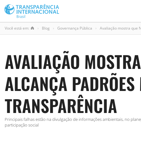
Você está em:
›
Blog
›
Governança Pública
›
Avaliação mostra que 
AVALIAÇÃO MOSTRA
ALCANÇA PADRÕES 
TRANSPARÊNCIA
Principais falhas estão na divulgação de informações ambientais, no plan
participação social