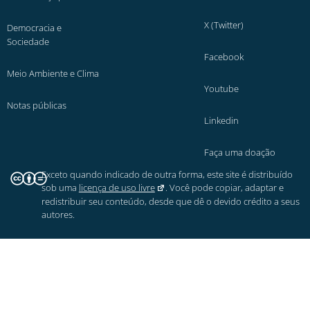
X (Twitter)
Democracia e
Sociedade
Facebook
Meio Ambiente e Clima
Youtube
Notas públicas
Linkedin
Faça uma doação
Exceto quando indicado de outra forma, este site é distribuído
sob uma
licença de uso livre
. Você pode copiar, adaptar e
redistribuir seu conteúdo, desde que dê o devido crédito a seus
autores.