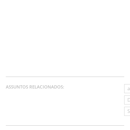
ASSUNTOS RELACIONADOS:
a
D
S