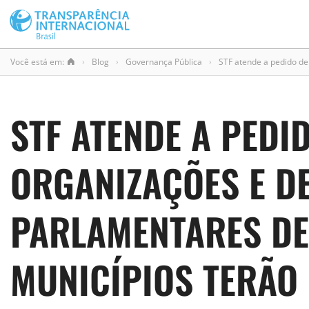
Você está em:
›
Blog
›
Governança Pública
›
STF atende a pedido de
STF ATENDE A PEDI
ORGANIZAÇÕES E D
PARLAMENTARES DE
MUNICÍPIOS TERÃO