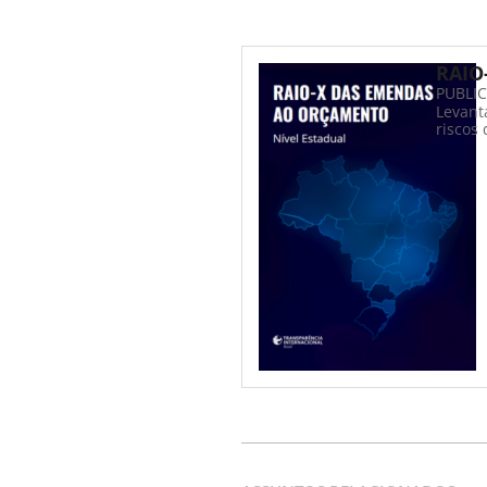
RAIO
PUBLI
Levant
riscos 