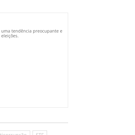
 uma tendência preocupante e
 eleições.
ticorrupção
STF