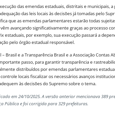
ecução das emendas estaduais, distritais e municipais, a p
adequação das leis locais às decisões já tomadas pelo S
ignifica que as emendas parlamentares estarão todas sujei
 vêm avançando significativamente graças ao processo con
ix estaduais, por exemplo, sua execução passará a depen
ação pelo órgão estadual responsável.
l – Brasil e a Transparência Brasil e a Associação Contas
portante passo, para garantir transparência e rastreabil
almente distribuídos por emendas parlamentares estaduais,
ontrole locais fiscalizar os necessários avanços institucio
e adequem às decisões do Supremo sobre o tema.
ficado em 24/10/2025. A versão anterior mencionava 389 pre
 Pública e foi corrigida para 329 prefeituras.