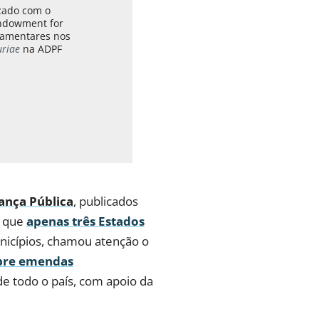
izado com o
Endowment for
lamentares nos
uriae
na ADPF
ança Pública
, publicados
, que
apenas três Estados
nicípios, chamou atenção o
obre emendas
 de todo o país, com apoio da