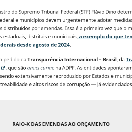
inistro do Supremo Tribunal Federal (STF) Flávio Dino det
 Federal e municípios devem urgentemente adotar medidas
os distribuídos por emendas. Essa é a primeira vez que o 
staduais, distritais e municipais,
a exemplo do que tem
derais desde agosto de 2024
.
um pedido da
Transparência Internacional – Brasil
, da
Tr
, que são
amici curiae
na ADPF. As entidades apontara
sendo extensivamente reproduzido por Estados e municípi
streabilidade e altos riscos de corrupção — já evidenciad
RAIO-X DAS EMENDAS AO ORÇAMENTO