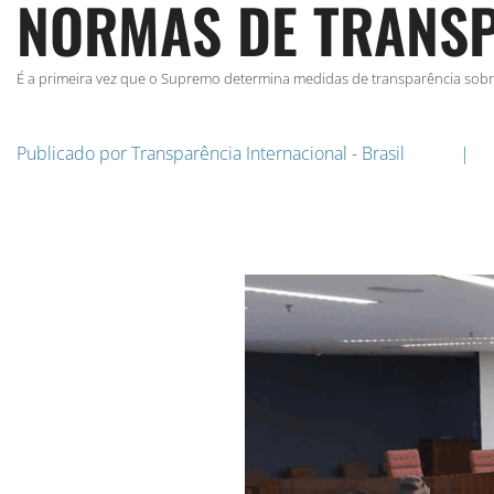
NORMAS DE TRANS
É a primeira vez que o Supremo determina medidas de transparência sob
Publicado por
Transparência Internacional - Brasil
|