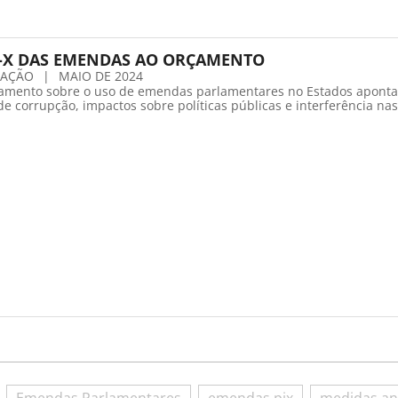
-X DAS EMENDAS AO ORÇAMENTO
CAÇÃO
|
MAIO DE 2024
amento sobre o uso de emendas parlamentares no Estados aponta
de corrupção, impactos sobre políticas públicas e interferência nas
Emendas Parlamentares
emendas pix
medidas an