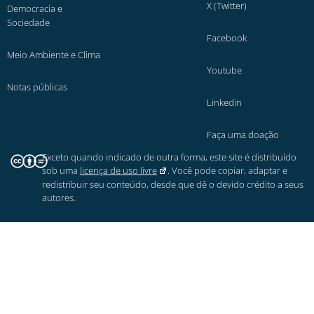
X (Twitter)
Democracia e
Sociedade
Facebook
Meio Ambiente e Clima
Youtube
Notas públicas
Linkedin
Faça uma doação
Exceto quando indicado de outra forma, este site é distribuído
sob uma
licença de uso livre
. Você pode copiar, adaptar e
redistribuir seu conteúdo, desde que dê o devido crédito a seus
autores.