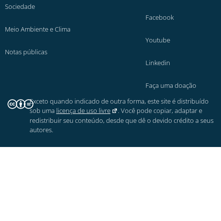
Sociedade
Facebook
Meio Ambiente e Clima
Youtube
Notas públicas
Linkedin
Faça uma doação
Exceto quando indicado de outra forma, este site é distribuído
sob uma
licença de uso livre
. Você pode copiar, adaptar e
redistribuir seu conteúdo, desde que dê o devido crédito a seus
autores.