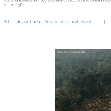
A carta, direcionada ao procurador-geral da República e ao Conselho Sup
MPF na região.
Publicado por
Transparência Internacional - Brasil
|