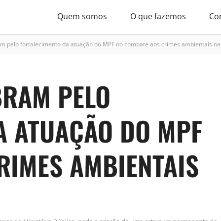
Quem somos
O que fazemos
Co
m pelo fortalecimento da atuação do MPF no combate aos crimes ambientais n
BRAM PELO
A ATUAÇÃO DO MPF
RIMES AMBIENTAIS