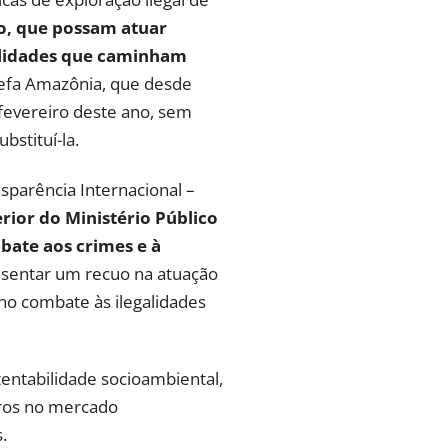
co, que possam atuar
galidades que caminham
refa Amazônia, que desde
fevereiro deste ano, sem
stituí-la.
nsparência Internacional –
ior do Ministério Público
bate aos crimes e à
resentar um recuo na atuação
no combate às ilegalidades
entabilidade socioambiental,
ros no mercado
.