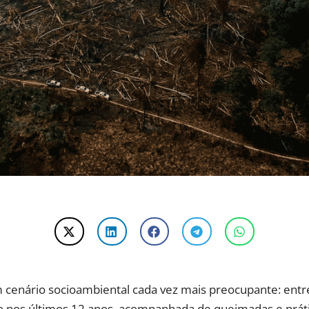
 cenário socioambiental cada vez mais preocupante: entr
nos últimos 12 anos, acompanhada de queimadas e prátic