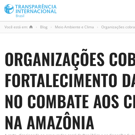
Você está em:
›
Blog
›
Meio Ambiente e Clima
›
Organizações cobra
ORGANIZAÇÕES CO
FORTALECIMENTO D
NO COMBATE AOS C
NA AMAZÔNIA