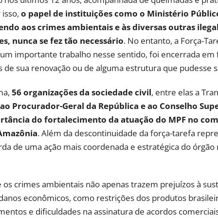
 isso,
o papel de instituições como o Ministério Públi
ndo aos crimes ambientais e às diversas outras ile
es, nunca se fez tão necessário
. No entanto, a Força-Ta
 importante trabalho nesse sentido, foi encerrada em 
 de sua renovação ou de alguma estrutura que pudesse sub
ma,
56 organizações da sociedade civil
, entre elas a Tra
ao Procurador-Geral da República e ao Conselho Super
rtância do fortalecimento da atuação do MPF no com
 Amazônia
. Além da descontinuidade da força-tarefa rep
erda de uma ação mais coordenada e estratégica do órgão 
 os crimes ambientais não apenas trazem prejuízos à sust
nos econômicos, como restrições dos produtos brasilei
imentos e dificuldades na assinatura de acordos comerciais