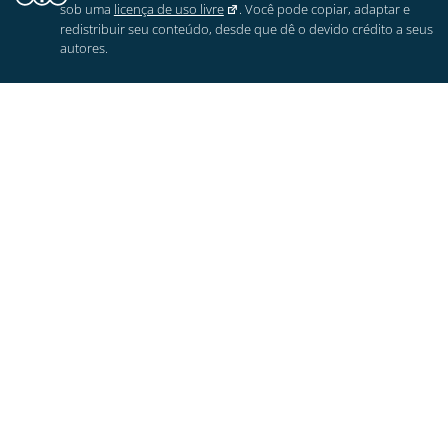
sob uma
licença de uso livre
. Você pode copiar, adaptar e
redistribuir seu conteúdo, desde que dê o devido crédito a seus
autores.