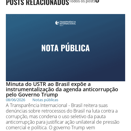
POSTS RELACIONADOS
Todos os posts
Minuta do USTR ao Brasil expõe a
instrumentalização da agenda anticorrupção
pelo Governo Trump
08/06/2026
Notas públicas
A Transparência Internacional - Brasil reitera suas
denúncias sobre retrocessos do Brasil na luta contra a
corrupção, mas condena o uso seletivo da pauta
anticorrupção para justificar ação unilateral de pressão
comercial e política. O governo Trump vem