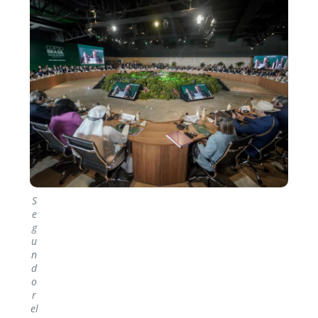
S
e
g
u
n
d
o
r
el