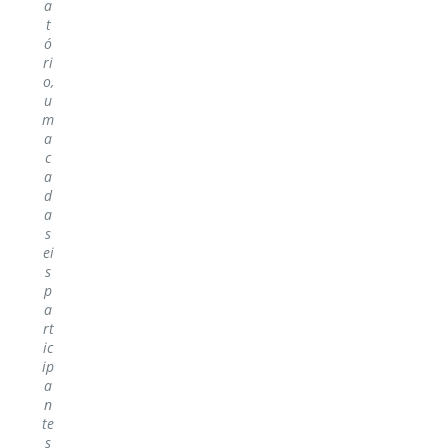
a
t
ó
ri
o,
u
m
a
c
a
d
a
s
ei
s
p
a
rt
ic
ip
a
n
te
s