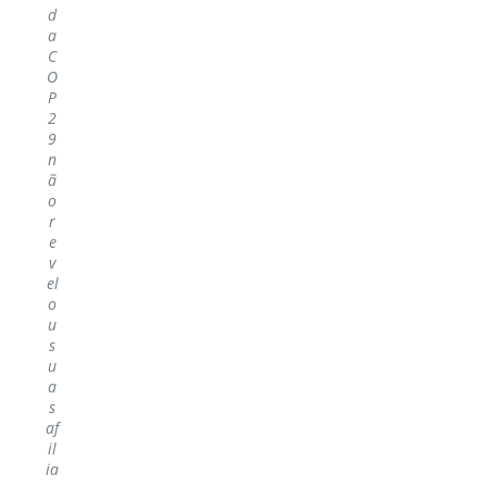
d
a
C
O
P
2
9
n
ã
o
r
e
v
el
o
u
s
u
a
s
af
il
ia