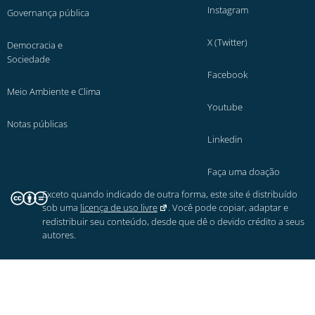
Instagram
Governança pública
X (Twitter)
Democracia e
Sociedade
Facebook
Meio Ambiente e Clima
Youtube
Notas públicas
Linkedin
Faça uma doação
Exceto quando indicado de outra forma, este site é distribuído
sob uma
licença de uso livre
. Você pode copiar, adaptar e
redistribuir seu conteúdo, desde que dê o devido crédito a seus
autores.