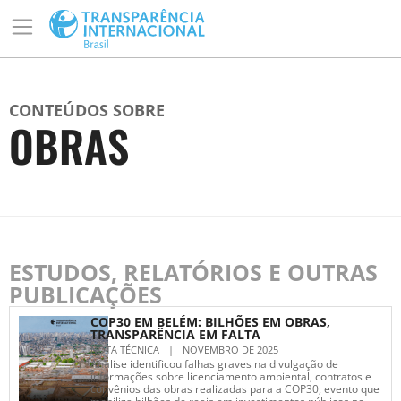
CONTEÚDOS SOBRE
OBRAS
ESTUDOS, RELATÓRIOS E OUTRAS
PUBLICAÇÕES
COP30 EM BELÉM: BILHÕES EM OBRAS,
TRANSPARÊNCIA EM FALTA
NOTA TÉCNICA
|
NOVEMBRO DE 2025
Análise identificou falhas graves na divulgação de
informações sobre licenciamento ambiental, contratos e
convênios das obras realizadas para a COP30, evento que