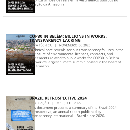
mobiliza bilhões de reais em investimentos públicos no
coração da Amazônia.
COP30 IN BELÉM: BILLIONS IN WORKS,
TRANSPARENCY LACKING
NOTA TÉCNICA
|
NOVEMBRO DE 2025
Technical note reveals serious transparency failures in the
disclosure of environmental licenses, contracts, and
agreements related to public works for COP30 in Belém —
the world’s largest climate summit, hosted in the heart of
the Amazon.
BRAZIL RETROSPECTIVE 2024
PUBLICAÇÃO
|
MARÇO DE 2025
This document presents a summary of the Brazil 2024
Retrospective, an annual report published by
Transparency International – Brazil since 2020.