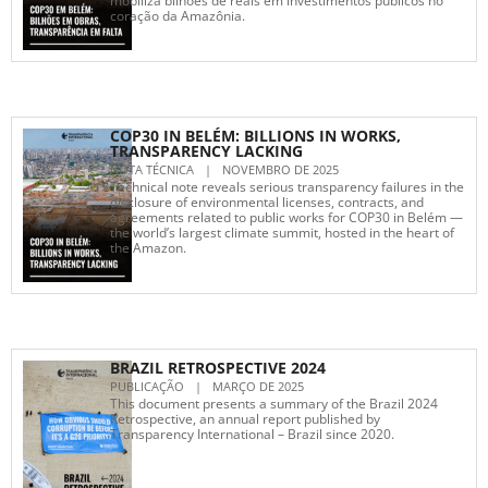
mobiliza bilhões de reais em investimentos públicos no
coração da Amazônia.
COP30 IN BELÉM: BILLIONS IN WORKS,
TRANSPARENCY LACKING
NOTA TÉCNICA
|
NOVEMBRO DE 2025
Technical note reveals serious transparency failures in the
disclosure of environmental licenses, contracts, and
agreements related to public works for COP30 in Belém —
the world’s largest climate summit, hosted in the heart of
the Amazon.
BRAZIL RETROSPECTIVE 2024
PUBLICAÇÃO
|
MARÇO DE 2025
This document presents a summary of the Brazil 2024
Retrospective, an annual report published by
Transparency International – Brazil since 2020.