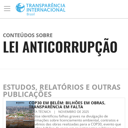
CONTEÚDOS SOBRE
LEI ANTICORRUPÇÃO
ESTUDOS, RELATÓRIOS E OUTRAS
PUBLICAÇÕES
COP30 EM BELÉM: BILHÕES EM OBRAS,
TRANSPARÊNCIA EM FALTA
NOTA TÉCNICA
|
NOVEMBRO DE 2025
Análise identificou falhas graves na divulgação de
informações sobre licenciamento ambiental, contratos e
convênios das obras realizadas para a COP30, evento que