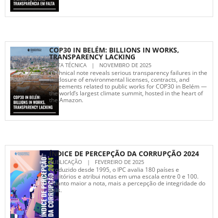
COP30 IN BELÉM: BILLIONS IN WORKS,
TRANSPARENCY LACKING
NOTA TÉCNICA
|
NOVEMBRO DE 2025
Technical note reveals serious transparency failures in the
disclosure of environmental licenses, contracts, and
agreements related to public works for COP30 in Belém —
the world’s largest climate summit, hosted in the heart of
the Amazon.
ÍNDICE DE PERCEPÇÃO DA CORRUPÇÃO 2024
PUBLICAÇÃO
|
FEVEREIRO DE 2025
Produzido desde 1995, o IPC avalia 180 países e
territórios e atribui notas em uma escala entre 0 e 100.
Quanto maior a nota, mais a percepção de integridade do
país.