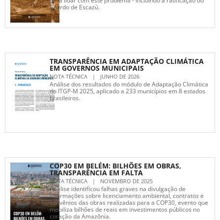
para lidar com este problema - incluindo a ratificação do
Acordo de Escazú.
TRANSPARÊNCIA EM ADAPTAÇÃO CLIMÁTICA
EM GOVERNOS MUNICIPAIS
NOTA TÉCNICA
|
JUNHO DE 2026
Análise dos resultados do módulo de Adaptação Climática
do ITGP-M 2025, aplicado a 233 municípios em 8 estados
brasileiros.
COP30 EM BELÉM: BILHÕES EM OBRAS,
TRANSPARÊNCIA EM FALTA
NOTA TÉCNICA
|
NOVEMBRO DE 2025
Análise identificou falhas graves na divulgação de
informações sobre licenciamento ambiental, contratos e
convênios das obras realizadas para a COP30, evento que
mobiliza bilhões de reais em investimentos públicos no
coração da Amazônia.