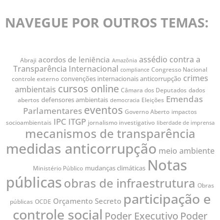
NAVEGUE POR OUTROS TEMAS:
assédio contra a
acordos de leniência
Abraji
Amazônia
Transparência Internacional
Congresso Nacional
compliance
crimes
convenções internacionais anticorrupção
controle externo
cursos online
ambientais
Câmara dos Deputados
dados
Emendas
defensores ambientais
abertos
Eleições
democracia
eventos
Parlamentares
Governo Aberto
impactos
IPC
ITGP
jornalismo investigativo
socioambientais
liberdade de imprensa
mecanismos de transparência
medidas anticorrupção
meio ambiente
Notas
mudanças climáticas
Ministério Público
públicas
obras de infraestrutura
Obras
participação e
Orçamento Secreto
públicas
OCDE
controle social
Poder
Poder Executivo