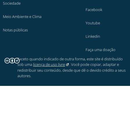
Sociedade
Facebook
Meio Ambiente e Clima
Youtube
Notas públicas
Linkedin
Faça uma doação
Exceto quando indicado de outra forma, este site é distribuído
sob uma
licença de uso livre
. Você pode copiar, adaptar e
redistribuir seu conteúdo, desde que dê o devido crédito a seus
autores.