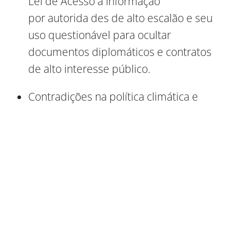
Lei de Acesso à Informação
por autorida des de alto escalão e seu
uso questionável para ocultar
documentos diplomáticos e contratos
de alto interesse público.
Contradições na política climática e
ambiental, com incoerências
entre dis curso internacional e prática
doméstica – enfraquecimento da
governança am biental e do papel
técnico do Ibama, bem como de
pressões políticas explícitas pela
liberação de exploração de petróleo na