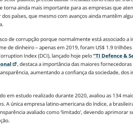
 se torna ainda mais importante para as empresas que at
tar dos países, que mesmo com avanços ainda mantêm alg
a.
isco de corrupção porque normalmente está associado a in
 de dinheiro – apenas em 2019, foram US$ 1.9 trilhões 
orruption Index (DCI), lançado hoje pelo
“TI Defence & S
ional
, destaca a importância das maiores fornecedora
sparência, aumentando a confiança da sociedade, dos inv
do em estudo realizado durante 2020, avaliou as 134 ma
. A única empresa latino-americana do índice, a brasileir
sparência avaliado como ‘limitado’, devendo aprimorar 
pção.