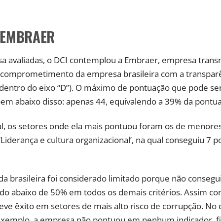
 EMBRAER
a avaliadas, o DCI contemplou a Embraer, empresa transn
O comprometimento da empresa brasileira com a transparên
 (dentro do eixo “D”). O máximo de pontuação que pode ser
em abaixo disso: apenas 44, equivalendo a 39% da pontua
l, os setores onde ela mais pontuou foram os de menores
Liderança e cultura organizacional’, na qual conseguiu 7 
a brasileira foi considerado limitado porque não consegu
ando abaixo de 50% em todos os demais critérios. Assim c
eve êxito em setores de mais alto risco de corrupção. No 
 exemplo, a empresa não pontuou em nenhum indicador, fi