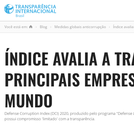
Você está em:
›
Blog
›
Medidas globais anticorrupção
›
Índice avali
ÍNDICE AVALIA A T
PRINCIPAIS EMPRES
MUNDO
Defense Corruption Index (DCI) 2020, produzido pelo programa "Defense & 
possui compromisso 'limitado' com a transparência.