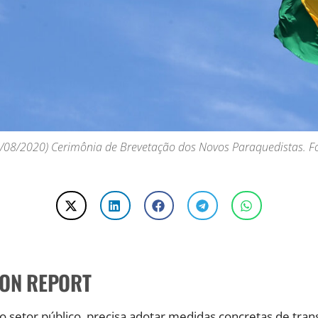
 15/08/2020) Cerimônia de Brevetação dos Novos Paraquedistas. 
ION REPORT
o setor público, precisa adotar medidas concretas de tra