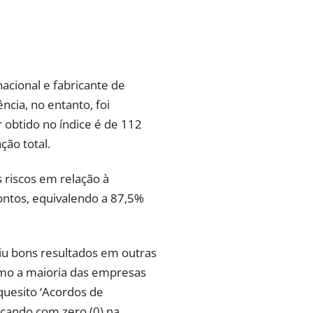
acional e fabricante de
cia, no entanto, foi
 obtido no índice é de 112
ção total.
 riscos em relação à
pontos, equivalendo a 87,5%
iu bons resultados em outras
omo a maioria das empresas
quesito ‘Acordos de
cando com zero (0) na