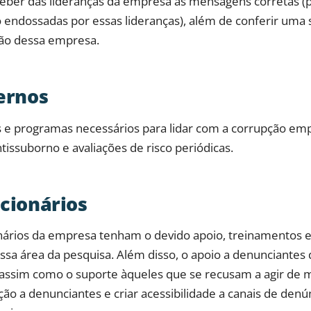
eber das lideranças da empresa as mensagens corretas (p
 endossadas por essas lideranças), além de conferir uma s
ção dessa empresa.
ternos
cas e programas necessários para lidar com a corrupção emp
issuborno e avaliações de risco periódicas.
ncionários
onários da empresa tenham o devido apoio, treinamentos
essa área da pesquisa. Além disso, o apoio a denunciantes
, assim como o suporte àqueles que se recusam a agir de m
iação a denunciantes e criar acessibilidade a canais de denú