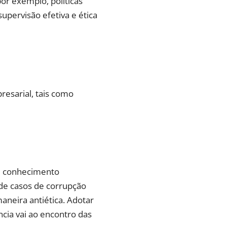
or exemplo, políticas
upervisão efetiva e ética
resarial, tais como
 e conhecimento
 de casos de corrupção
aneira antiética. Adotar
ncia vai ao encontro das