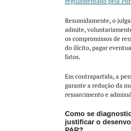
regulamentado pela Por
Resumidamente, o julga
admite, voluntariamente
os compromissos de ress
do ilícito, pagar event
fatos.
Em contrapartida, a pess
garante a redução da mu
ressarcimento e admissão
Como se diagnostic
justificar o desen
PAR?