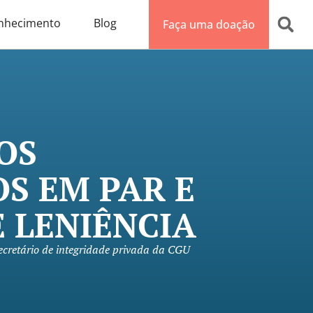
nhecimento
Blog
Faça uma doação
OS
S EM PAR E
 LENIÊNCIA
ecretário de integridade privada da CGU