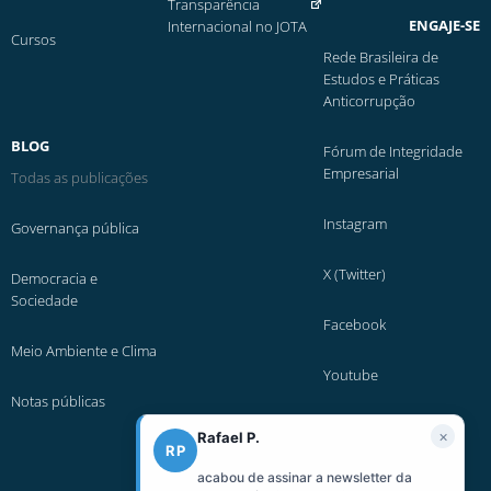
Transparência
ENGAJE-SE
Internacional no JOTA
Cursos
Rede Brasileira de
Estudos e Práticas
Anticorrupção
BLOG
Fórum de Integridade
Empresarial
Todas as publicações
Instagram
Governança pública
X (Twitter)
Democracia e
Sociedade
Facebook
Meio Ambiente e Clima
Youtube
Notas públicas
Linkedin
×
Rafael P.
RP
Faça uma doação
acabou de assinar a newsletter da