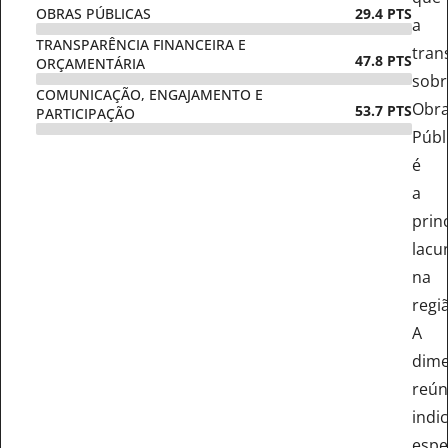
OBRAS PÚBLICAS
29.4 PTS
a
TRANSPARÊNCIA FINANCEIRA E
tran
47.8 PTS
ORÇAMENTÁRIA
sobr
COMUNICAÇÃO, ENGAJAMENTO E
Obr
53.7 PTS
PARTICIPAÇÃO
Públ
é
a
prin
lacu
na
regi
A
dim
reún
indi
espe