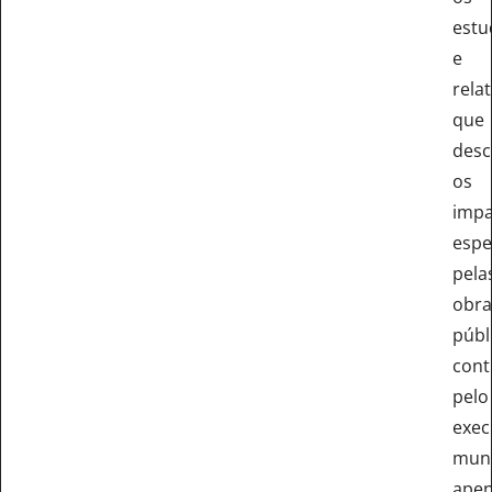
estu
e
rela
que
des
os
impa
espe
pela
obra
públ
cont
pelo
exec
muni
ape