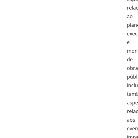
rela
ao
plan
exec
e
mon
de
obra
públ
incl
tam
aspe
rela
aos
even
impa