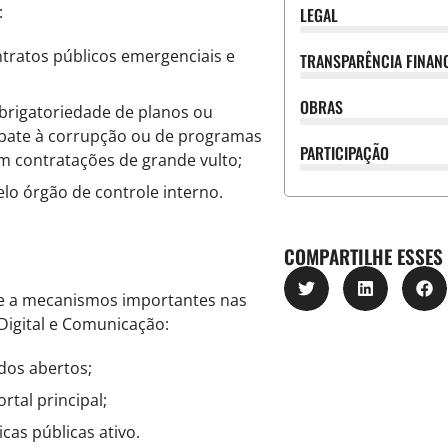
:
LEGAL
ntratos públicos emergenciais e
TRANSPARÊNCIA FINAN
OBRAS
brigatoriedade de planos ou
bate à corrupção ou de programas
PARTICIPAÇÃO
em contratações de grande vulto;
elo órgão de controle interno.
COMPARTILHE ESSES
de a mecanismos importantes nas
Digital e Comunicação:
ados abertos;
rtal principal;
icas públicas ativo.