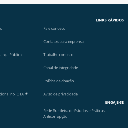
LINKS RÁPIDOS
ão
Fale conosco
Contatos para imprensa
nança Pública
Trabalhe conosco
Canal de Integridade
Política de doação
cional no JOTA
Aviso de privacidade
ENGAJE-SE
Rede Brasileira de Estudos e Práticas
Anticorrupção