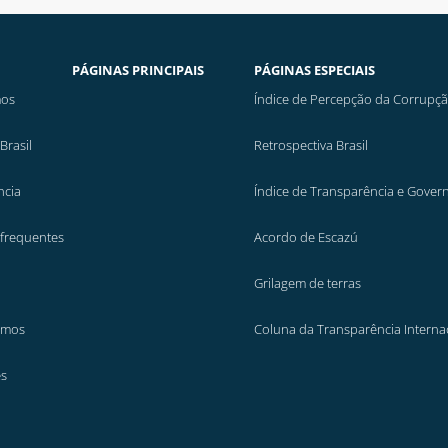
PÁGINAS PRINCIPAIS
PÁGINAS ESPECIAIS
os
Índice de Percepção da Corrupç
Brasil
Retrospectiva Brasil
ncia
Índice de Transparência e Gover
 frequentes
Acordo de Escazú
Grilagem de terras
emos
Coluna da Transparência Interna
es