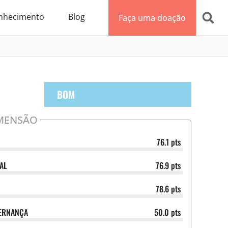
nhecimento
Blog
Faça uma doação
BOM
MENSÃO
76.1 pts
AL
76.9 pts
78.6 pts
VERNANÇA
50.0 pts