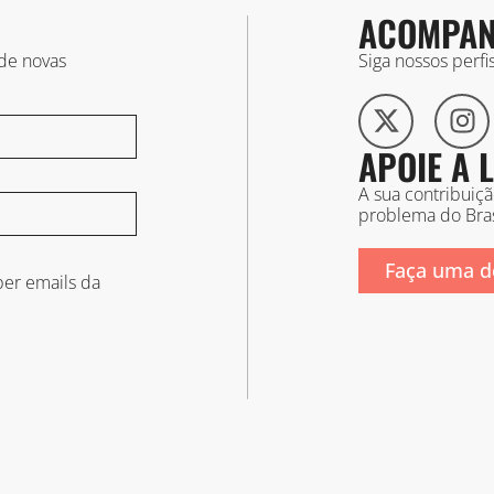
ACOMPAN
 de novas
Siga nossos perf
APOIE A
A sua contribuiç
problema do Bras
Faça uma d
er emails da