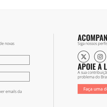
ACOMPAN
 de novas
Siga nossos perf
APOIE A
A sua contribuiç
problema do Bras
Faça uma d
er emails da