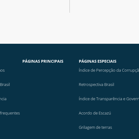
PÁGINAS PRINCIPAIS
PÁGINAS ESPECIAIS
os
Índice de Percepção da Corrupç
Brasil
Retrospectiva Brasil
ncia
Índice de Transparência e Gover
 frequentes
Acordo de Escazú
Grilagem de terras