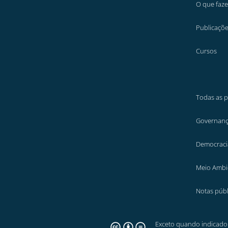
O que faz
Publicaçõ
Cursos
Todas as p
Governanç
Democraci
Meio Ambi
Notas públ
Exceto quando indicado 