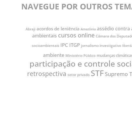
NAVEGUE POR OUTROS TEM
assédio contra 
acordos de leniência
Abraji
Amazônia
cursos online
ambientais
Câmara dos Deputad
IPC
ITGP
jornalismo investigativo
socioambientais
liber
ambiente
mudanças climática
Ministério Público
participação e controle soci
STF
retrospectiva
Supremo T
setor privado