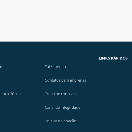
LINKS RÁPIDOS
ão
Fale conosco
Contatos para imprensa
nança Pública
Trabalhe conosco
Canal de Integridade
Política de doação