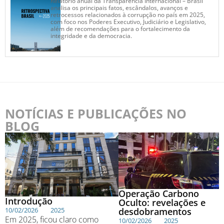
Relatório anual da Transparência Internacional – Brasil
analisa os principais fatos, escândalos, avanços e
retrocessos relacionados à corrupção no país em 2025,
com foco nos Poderes Executivo, Judiciário e Legislativo,
além de recomendações para o fortalecimento da
integridade e da democracia.
NOTÍCIAS E PUBLICAÇÕES NO
BLOG
Operação Carbono
Introdução
Oculto: revelações e
desdobramentos
10/02/2026
2025
Em 2025, ficou claro como
10/02/2026
2025