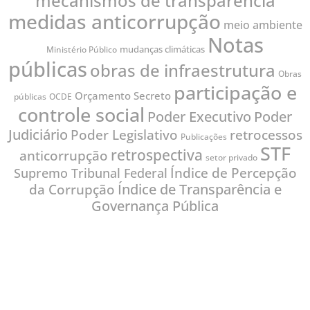
mecanismos de transparência
medidas anticorrupção
meio ambiente
Notas
mudanças climáticas
Ministério Público
públicas
obras de infraestrutura
Obras
participação e
Orçamento Secreto
públicas
OCDE
controle social
Poder
Poder Executivo
Judiciário
Poder Legislativo
retrocessos
Publicações
STF
retrospectiva
anticorrupção
setor privado
Índice de Percepção
Supremo Tribunal Federal
Índice de Transparência e
da Corrupção
Governança Pública