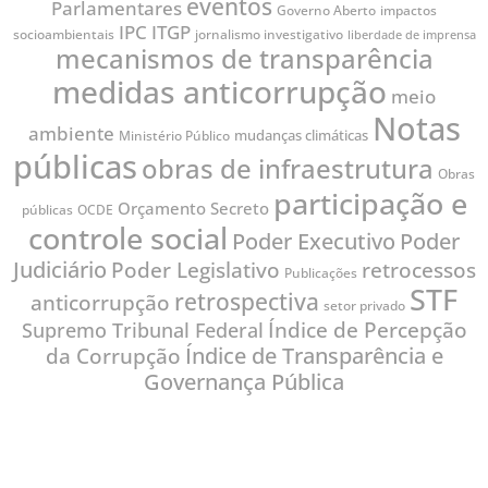
eventos
Parlamentares
impactos
Governo Aberto
IPC
ITGP
socioambientais
jornalismo investigativo
liberdade de imprensa
mecanismos de transparência
medidas anticorrupção
meio
Notas
ambiente
mudanças climáticas
Ministério Público
públicas
obras de infraestrutura
Obras
participação e
Orçamento Secreto
públicas
OCDE
controle social
Poder
Poder Executivo
Judiciário
Poder Legislativo
retrocessos
Publicações
STF
retrospectiva
anticorrupção
setor privado
Índice de Percepção
Supremo Tribunal Federal
Índice de Transparência e
da Corrupção
Governança Pública