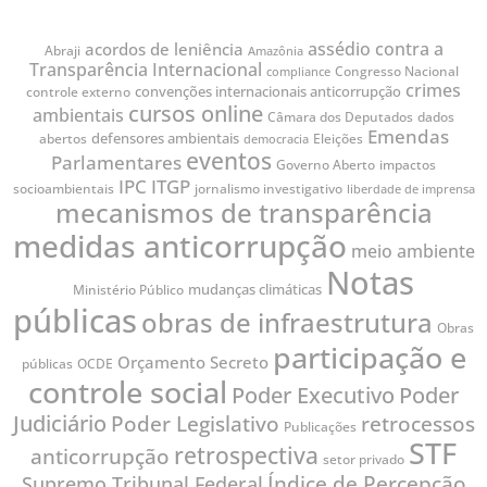
assédio contra a
acordos de leniência
Abraji
Amazônia
Transparência Internacional
Congresso Nacional
compliance
crimes
convenções internacionais anticorrupção
controle externo
cursos online
ambientais
Câmara dos Deputados
dados
Emendas
defensores ambientais
abertos
Eleições
democracia
eventos
Parlamentares
Governo Aberto
impactos
IPC
ITGP
jornalismo investigativo
socioambientais
liberdade de imprensa
mecanismos de transparência
medidas anticorrupção
meio ambiente
Notas
mudanças climáticas
Ministério Público
públicas
obras de infraestrutura
Obras
participação e
Orçamento Secreto
públicas
OCDE
controle social
Poder
Poder Executivo
Judiciário
Poder Legislativo
retrocessos
Publicações
STF
retrospectiva
anticorrupção
setor privado
Índice de Percepção
Supremo Tribunal Federal