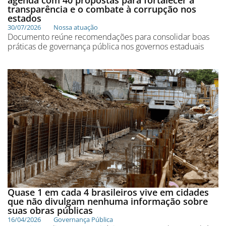
agenda com 40 propostas para fortalecer a
transparência e o combate à corrupção nos
estados
30/07/2026
Nossa atuação
Documento reúne recomendações para consolidar boas
práticas de governança pública nos governos estaduais
Quase 1 em cada 4 brasileiros vive em cidades
que não divulgam nenhuma informação sobre
suas obras públicas
16/04/2026
Governança Pública